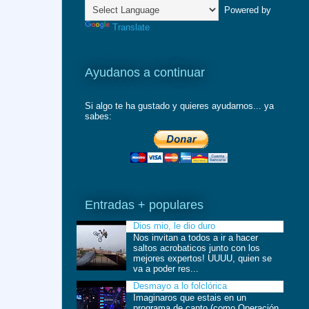
Powered by
Translate
Ayudanos a continuar
Si algo te ha gustado y quieres ayudarnos... ya
sabes:
Entradas + populares
Dios mio, le dio duro
Nos invitan a todos a ir a hacer
saltos acrobaticos junto con los
mejores expertos! UUUU, quien se
va a poder res...
Desmayo a lo folclórica
Imaginaros que estais en un
programa de canto (como Operación