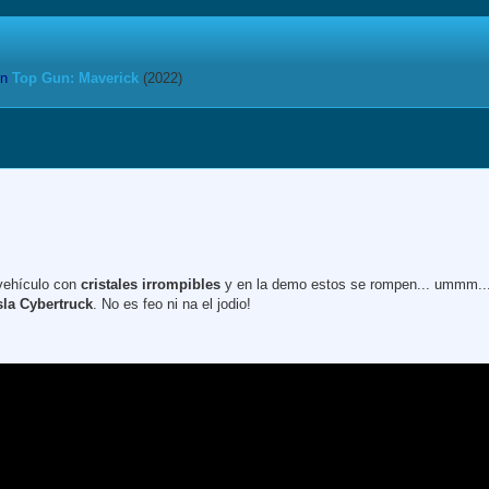
n
Top Gun: Maverick
(2022)
vehículo con
cristales irrompibles
y en la demo estos se rompen... ummm... 
sla Cybertruck
. No es feo ni na el jodio!