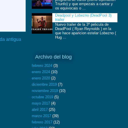
Triunfo) y que empezais a cantar y
os equivocais o ...
Deadpool y Lobezno (DeadPool 3)
trailer
Nuevo trailer de la 3ª pelicula de
DeadPool ( Ryan Reynolds ) en la
que hace aparicion estelar Lobezno (
Hug ...
da antigua
Archivo del blog
febrero 2024
(3)
enero 2024
(10)
enero 2020
(2)
diciembre 2019
(7)
noviembre 2019
(10)
octubre 2019
(5)
mayo 2017
(4)
abril 2017
(25)
marzo 2017
(39)
febrero 2017
(12)