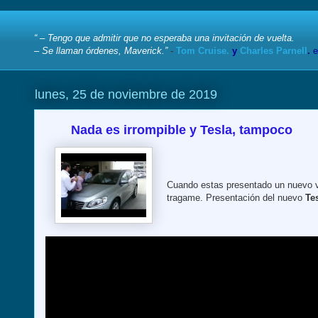
“ – Tengo que admitir que no esperaba una invitación de vuelta.
– Se llaman órdenes, Maverick.”
-
Tom Cruise.
y
Charles Parnell
.
e
lunes, 25 de noviembre de 2019
Nada es irrompible y Tesla, tampoco
Cuando estas presentado un nuevo 
tragame. Presentación del nuevo
Te