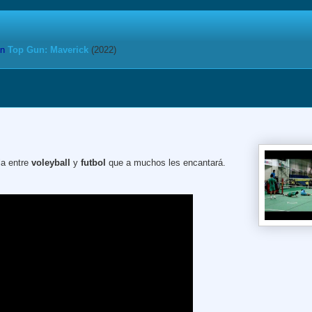
n
Top Gun: Maverick
(2022)
la entre
voleyball
y
futbol
que a muchos les encantará.