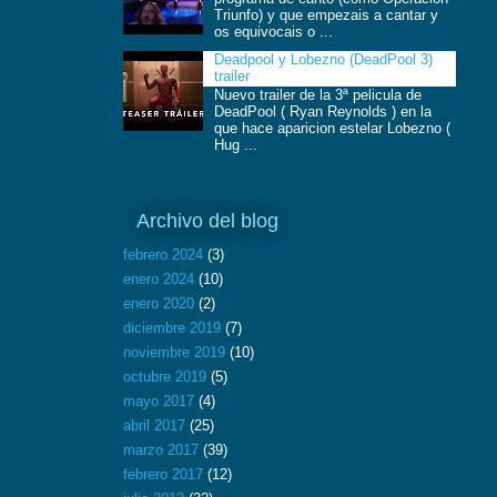
Triunfo) y que empezais a cantar y
os equivocais o ...
Deadpool y Lobezno (DeadPool 3)
trailer
Nuevo trailer de la 3ª pelicula de
DeadPool ( Ryan Reynolds ) en la
que hace aparicion estelar Lobezno (
Hug ...
Archivo del blog
febrero 2024
(3)
enero 2024
(10)
enero 2020
(2)
diciembre 2019
(7)
noviembre 2019
(10)
octubre 2019
(5)
mayo 2017
(4)
abril 2017
(25)
marzo 2017
(39)
febrero 2017
(12)