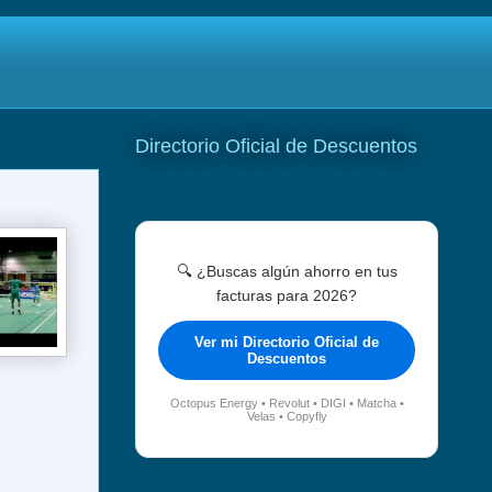
Directorio Oficial de Descuentos
🔍 ¿Buscas algún ahorro en tus
facturas para 2026?
Ver mi Directorio Oficial de
Descuentos
Octopus Energy • Revolut • DIGI • Matcha •
Velas • Copyfly