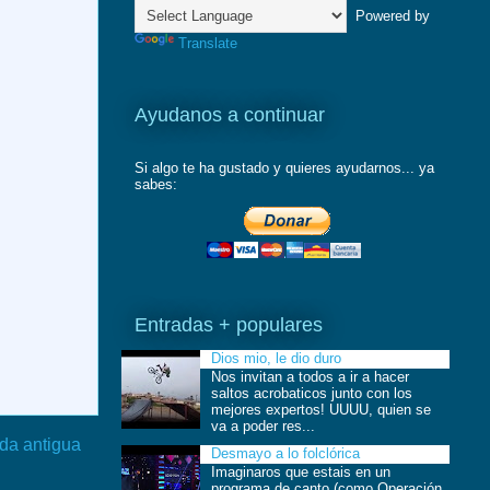
Powered by
Translate
Ayudanos a continuar
Si algo te ha gustado y quieres ayudarnos... ya
sabes:
Entradas + populares
Dios mio, le dio duro
Nos invitan a todos a ir a hacer
saltos acrobaticos junto con los
mejores expertos! UUUU, quien se
va a poder res...
da antigua
Desmayo a lo folclórica
Imaginaros que estais en un
programa de canto (como Operación