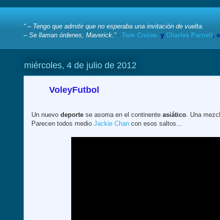
“ – Tengo que admitir que no esperaba una invitación de vuelta.
– Se llaman órdenes, Maverick.”
-
Tom Cruise.
y
Charles Parnell
.
e
miércoles, 4 de julio de 2012
VoleyFutbol
Un nuevo
deporte
se asoma en el continente
asiático
. Una mezc
Parecen todos medio
Jackie Chan
con esos saltos...