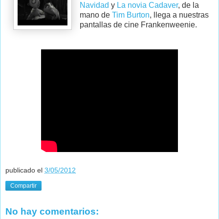
Navidad
y
La novia Cadaver
, de la
mano de
Tim Burton
, llega a nuestras
pantallas de cine Frankenweenie.
publicado el
3/05/2012
Compartir
No hay comentarios: