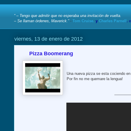
“ – Tengo que admitir que no esperaba una invitación de vuelta.
– Se llaman órdenes, Maverick.”
-
Tom Cruise.
y
Charles Parnell
.
e
viernes, 13 de enero de 2012
Pizza Boomerang
Una nueva pizza se esta cociendo en 
Por fin no me quemare la lengua!
--------------