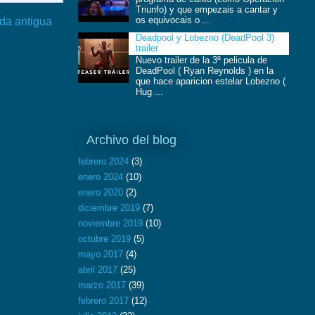
Triunfo) y que empezais a cantar y
os equivocais o ...
da antigua
Deadpool y Lobezno (DeadPool 3)
trailer
Nuevo trailer de la 3ª pelicula de
DeadPool ( Ryan Reynolds ) en la
que hace aparicion estelar Lobezno (
Hug ...
Archivo del blog
febrero 2024
(3)
enero 2024
(10)
enero 2020
(2)
diciembre 2019
(7)
noviembre 2019
(10)
octubre 2019
(5)
mayo 2017
(4)
abril 2017
(25)
marzo 2017
(39)
febrero 2017
(12)