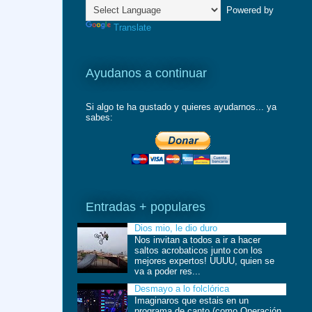
Powered by
Translate
Ayudanos a continuar
Si algo te ha gustado y quieres ayudarnos... ya
sabes:
Entradas + populares
Dios mio, le dio duro
Nos invitan a todos a ir a hacer
saltos acrobaticos junto con los
mejores expertos! UUUU, quien se
va a poder res...
Desmayo a lo folclórica
Imaginaros que estais en un
programa de canto (como Operación