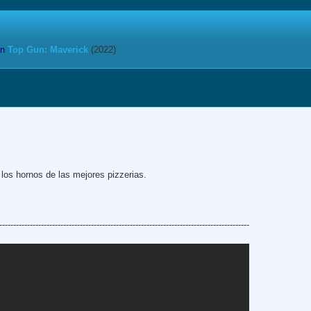
n
Top Gun: Maverick
(2022)
los hornos de las mejores pizzerias.
------------------------------------------------------------------------------------------